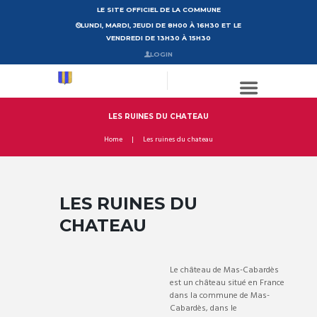
LE SITE OFFICIEL DE LA COMMUNE
LUNDI, MARDI, JEUDI DE 8H00 À 16H30 ET LE
VENDREDI DE 13H30 À 15H30
LOGIN
LES RUINES DU CHATEAU
Home
Les ruines du chateau
LES RUINES DU
CHATEAU
Le château de Mas-Cabardès
est un château situé en France
dans la commune de Mas-
Cabardès, dans le